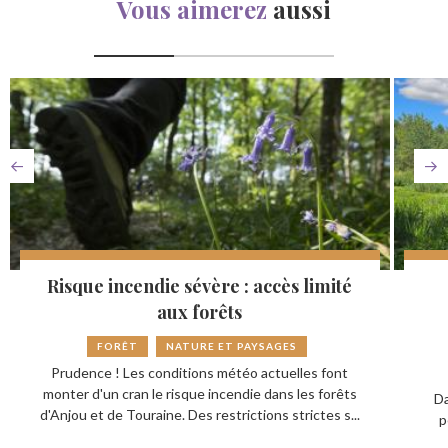
Vous aimerez
aussi
Risque incendie sévère : accès limité
aux forêts
FORÊT
NATURE ET PAYSAGES
Prudence ! Les conditions météo actuelles font
monter d'un cran le risque incendie dans les forêts
Da
d'Anjou et de Touraine. Des restrictions strictes s...
p