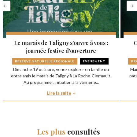
Le marais de Taligny s'ouvre à vous :
C
journée festive d'ouverture
RÉSERVE NATURELLE RÉGIONALE
ÉVÉNEMENT
PR
Dimanche 19 octobre, venez explorer en famille ou
Mar
entre amis le marais de Taligny à La Roche-Clermault.
nat
Au programme : initiation à la vannerie...
Lire la suite
Les plus
consultés