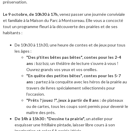
préservation.
Le 9 octobre, de 10h30 à 17h,
venez passer une journée conviviale
et familiale à la Maison du Parc à Montsoreau. Elle vous a concocté
tout un programme fleuri à la découverte des prairies et de ses
habitants :
De 10h30 à 11h30, une heure de contes et de jeux pour tous
les âges :
"Des p’tites bêtes pas bêtes", contes pour les 2-4
ans :
bzz bzz, un théâtre de lecture s’ouvre à vous !
Ouvrez grands vos yeux et vos oreilles.
"En quête des petites bêtes",
contes pour les 5-7
ans :
partez à la conquête avec les héros de la prairie au
travers de livres spécialement sélectionnés pour
l’occasion.
"Prêts ? jouez !", jeux à partir de 8 ans :
de plateaux
ou de cartes, tous les coups sont permis pour devenir le
maître des prés.
De 14h à 15h30 : "Dessine ta prairie",
un atelier pour
esquisser une fritillaire pintade, laisser libre cours à son
imagination et créer SA prairie idéale.