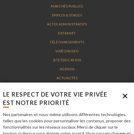
MARCHÉS PUBLICS
EMPLOI & STAGES
ACTES ADMINISTRATIFS
EXTRANET
TÉLÉCHARGEMENTS
VIDÉO/AUDIO
SITE ÉDUCATION
AGENDA
ACTUALITÉS
PLAN DU SITE
LE RESPECT DE VOTRE VIE PRIVÉE
MENTIONS LÉGALES
EST NOTRE PRIORITÉ
Nos partenaires et nous-même utilisons différentes technologies,
PARC NATUREL RÉGIONAL LOIRE-ANJOU-TOURAINE - 15 AVENUE DE LA
telles que les cookies pour personnaliser les contenus, proposer des
LOIRE 49730 MONTSOREAU - TÉL. 02 41 53 66 00 -
INFO@PARC-LOIRE-
fonctionnalités sur les réseaux sociaux. Merci de cliquer sur le
ANJOU-TOURAINE.FR
bouton ci-dessus pour donner votre accord. Vous pouvez changer et