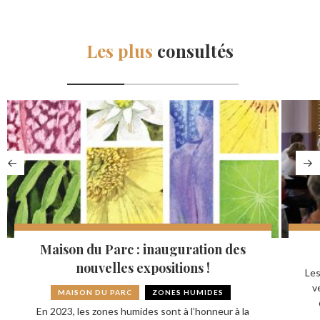
Les plus
consultés
Maison du Parc : inauguration des
nouvelles expositions !
Les
v
MAISON DU PARC
ZONES HUMIDES
En 2023, les zones humides sont à l’honneur à la