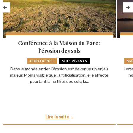
Conférence à la Maison du Parc :
l'érosion des sols
CONFÉRENCE
SOLS VIVANTS
MA
Dans le monde entier, l’érosion est devenue un enjeu
Lorsq
majeur. Moins visible que l'artificialisation, elle affecte
no
pourtant la fertilité des sols, la...
Lire la suite