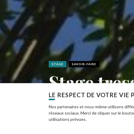
STAGE
SAVOIR-FAIRE
Stage tres
LE RESPECT DE VOTRE VIE 
Saché
Nos partenaires et nous-même utilisons différ
réseaux sociaux. Merci de cliquer sur le bout
utilisations prévues.
En savoir plus