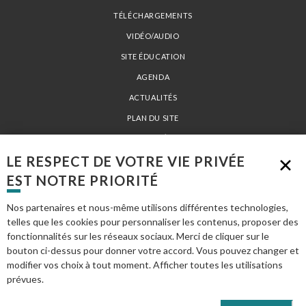
TÉLÉCHARGEMENTS
VIDÉO/AUDIO
SITE ÉDUCATION
AGENDA
ACTUALITÉS
PLAN DU SITE
MENTIONS LÉGALES
LE RESPECT DE VOTRE VIE PRIVÉE
EST NOTRE PRIORITÉ
PARC NATUREL RÉGIONAL LOIRE-ANJOU-TOURAINE - 15 AVENUE DE LA
LOIRE 49730 MONTSOREAU - TÉL. 02 41 53 66 00 -
INFO@PARC-LOIRE-
Nos partenaires et nous-même utilisons différentes technologies,
ANJOU-TOURAINE.FR
telles que les cookies pour personnaliser les contenus, proposer des
fonctionnalités sur les réseaux sociaux. Merci de cliquer sur le
bouton ci-dessus pour donner votre accord. Vous pouvez changer et
modifier vos choix à tout moment. Afficher toutes les utilisations
prévues.
En savoir plus