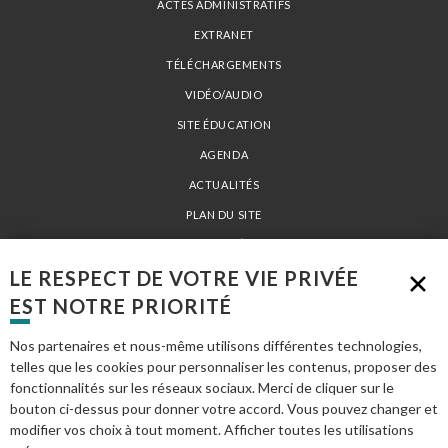
ACTES ADMINISTRATIFS
EXTRANET
TÉLÉCHARGEMENTS
VIDÉO/AUDIO
SITE ÉDUCATION
AGENDA
ACTUALITÉS
PLAN DU SITE
MENTIONS LÉGALES
LE RESPECT DE VOTRE VIE PRIVÉE
EST NOTRE PRIORITÉ
PARC NATUREL RÉGIONAL LOIRE-ANJOU-TOURAINE - 15 AVENUE DE LA
LOIRE 49730 MONTSOREAU - TÉL. 02 41 53 66 00 -
INFO@PARC-LOIRE-
Nos partenaires et nous-même utilisons différentes technologies,
ANJOU-TOURAINE.FR
telles que les cookies pour personnaliser les contenus, proposer des
fonctionnalités sur les réseaux sociaux. Merci de cliquer sur le
bouton ci-dessus pour donner votre accord. Vous pouvez changer et
modifier vos choix à tout moment. Afficher toutes les utilisations