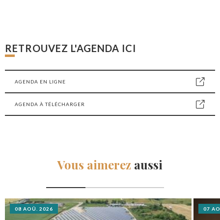
RETROUVEZ L'AGENDA ICI
AGENDA EN LIGNE
AGENDA À TÉLÉCHARGER
Vous aimerez
aussi
08 AOÛ. 2026
07 AO