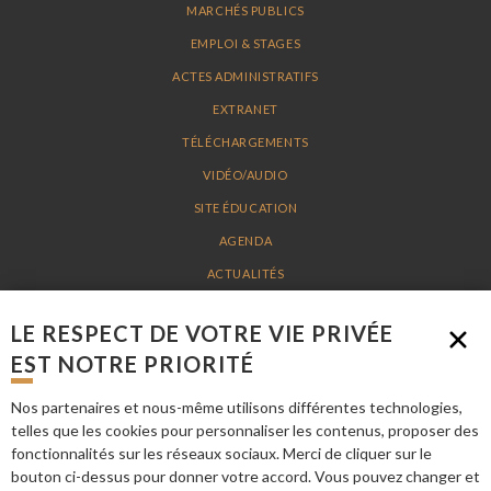
MARCHÉS PUBLICS
EMPLOI & STAGES
ACTES ADMINISTRATIFS
EXTRANET
TÉLÉCHARGEMENTS
VIDÉO/AUDIO
SITE ÉDUCATION
AGENDA
ACTUALITÉS
PLAN DU SITE
LE RESPECT DE VOTRE VIE PRIVÉE
MENTIONS LÉGALES
EST NOTRE PRIORITÉ
Nos partenaires et nous-même utilisons différentes technologies,
PARC NATUREL RÉGIONAL LOIRE-ANJOU-TOURAINE - 15 AVENUE DE LA
telles que les cookies pour personnaliser les contenus, proposer des
LOIRE 49730 MONTSOREAU - TÉL. 02 41 53 66 00 -
INFO@PARC-LOIRE-
fonctionnalités sur les réseaux sociaux. Merci de cliquer sur le
ANJOU-TOURAINE.FR
bouton ci-dessus pour donner votre accord. Vous pouvez changer et