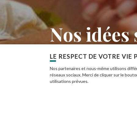
Nos idées 
En famille ou entre amis, le temps d'u
LE RESPECT DE VOTRE VIE 
richesses naturelles et culturelles de l’
Nos partenaires et nous-même utilisons différ
réseaux sociaux. Merci de cliquer sur le bout
utilisations prévues.
En savoir plus
Fil
ACCUEIL
DESTINATION PARC
NOS IDÉES 
d'Ariane