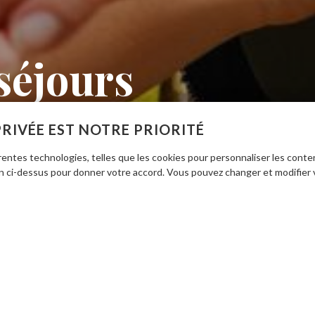
séjours
n week-end ou d'une courte semaine, profitez de séjours sur 
PRIVÉE EST NOTRE PRIORITÉ
NON, MERCI.
Anjou et de la Touraine !
entes technologies, telles que les cookies pour personnaliser les conte
on ci-dessus pour donner votre accord. Vous pouvez changer et modifier 
SÉJOURS