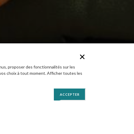
mesure pour partir à la découverte des
nus, proposer des fonctionnalités sur les
vos choix à tout moment. Afficher toutes les
ACCEPTER