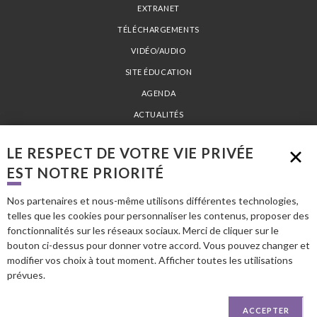
EXTRANET
TÉLÉCHARGEMENTS
VIDÉO/AUDIO
SITE ÉDUCATION
AGENDA
ACTUALITÉS
PLAN DU SITE
LE RESPECT DE VOTRE VIE PRIVÉE
MENTIONS LÉGALES
EST NOTRE PRIORITÉ
Nos partenaires et nous-même utilisons différentes technologies,
PARC NATUREL RÉGIONAL LOIRE-ANJOU-TOURAINE - 15 AVENUE DE LA
telles que les cookies pour personnaliser les contenus, proposer des
LOIRE 49730 MONTSOREAU - TÉL. 02 41 53 66 00 -
INFO@PARC-LOIRE-
fonctionnalités sur les réseaux sociaux. Merci de cliquer sur le
ANJOU-TOURAINE.FR
bouton ci-dessus pour donner votre accord. Vous pouvez changer et
modifier vos choix à tout moment. Afficher toutes les utilisations
prévues.
En savoir plus
ACCEPTER