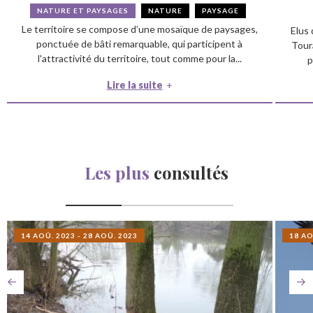
NATURE ET PAYSAGES
NATURE
PAYSAGE
Le territoire se compose d’une mosaïque de paysages,
Elus 
ponctuée de bâti remarquable, qui participent à
Tour
l'attractivité du territoire, tout comme pour la...
p
Lire la suite
Les plus
consultés
14 AOÛ. 2023 - 28 AOÛ. 2023
18 AO