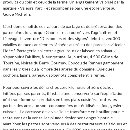
produits du coin et ceux de la ferme. Un engagement valorisé par la
marque « Valeurs Parc » et récompensé par une étoile verte au
Guide Michelin.
C’est donc empli de ces valeurs de partage et de préservation des
patrimoines locaux que Gabriel s’est tourné vers l’agriculture et
l’élevage. L’aventure "Des poules et des vignes" débute avec 300
volailles de races anciennes, lâchées au milieu des parcelles viticoles.
L’idée ? Partager le sol entre agriculteurs et laisser les animaux
s’épanouir à l’air libre, à leur rythme. Aujourd’hui, 4 500 Géline de
Touraine, Noires du Berry, Gournay, Coucou de Rennes gambadent
dans les vignes ou à l’ombre des arbres du domaine. Quelques
cochons, lapins, agneaux solognots complètent la ferme.
Pour poursuivre les démarches zéro kilomètre et zéro déchet
initiées par ses parents, il installe une conserverie sur l’exploitation
où il transforme ses produits en bons plats cuisinés. Toutes les
parties des animaux sont consommées ou réutilisées : foie, gésiers,
cuisses… La carcasse de la volaille se transforme en bouillon pour le
restaurant et la vente, les plumes deviennent engrais pour le
maraîcher, les pattes sont vendues à des restaurateurs asiatiques et
les crêtes sont mises en conserve. En 2020, une boulangerie et une