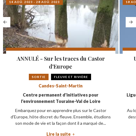
14 AOÛ. 2023 - 28 AOÛ. 2023
18 AO
ANNULÉ - Sur les traces du Castor
U
d'Europe
SORTIE
FLEUVE ET RIVIÈRE
Candes-Saint-Martin
Centre permanent d'initiatives pour
Ligu
l'environnement Touraine-Val de Loire
Embarquez pour en apprendre plus sur le Castor
Au lo
d'Europe, hôte discret du fleuve. Ensemble, étudions
dess
son mode de vie et la façon dont il a marqué de...
Lire la suite