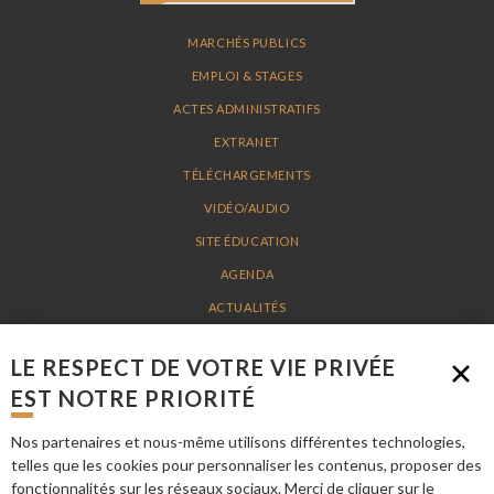
MARCHÉS PUBLICS
EMPLOI & STAGES
ACTES ADMINISTRATIFS
EXTRANET
TÉLÉCHARGEMENTS
VIDÉO/AUDIO
SITE ÉDUCATION
AGENDA
ACTUALITÉS
PLAN DU SITE
LE RESPECT DE VOTRE VIE PRIVÉE
MENTIONS LÉGALES
EST NOTRE PRIORITÉ
Nos partenaires et nous-même utilisons différentes technologies,
PARC NATUREL RÉGIONAL LOIRE-ANJOU-TOURAINE - 15 AVENUE DE LA
telles que les cookies pour personnaliser les contenus, proposer des
LOIRE 49730 MONTSOREAU - TÉL. 02 41 53 66 00 -
INFO@PARC-LOIRE-
fonctionnalités sur les réseaux sociaux. Merci de cliquer sur le