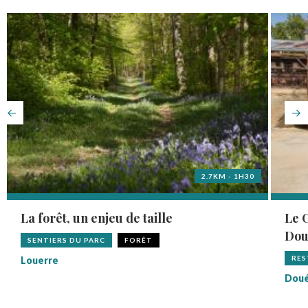
2.7KM - 1H30
La forêt, un enjeu de taille
Le 
Dou
SENTIERS DU PARC
FORÊT
RES
Louerre
Doué