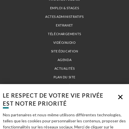
EMPLOI & STAGES
ACTES ADMINISTRATIFS
EXTRANET
TÉLÉCHARGEMENTS
VIDÉO/AUDIO
SITE ÉDUCATION
AGENDA
ACTUALITÉS
PLAN DU SITE
MENTIONS LÉGALES
LE RESPECT DE VOTRE VIE PRIVÉE
EST NOTRE PRIORITÉ
PARC NATUREL RÉGIONAL LOIRE-ANJOU-TOURAINE - 15 AVENUE DE LA
LOIRE 49730 MONTSOREAU - TÉL. 02 41 53 66 00 -
INFO@PARC-LOIRE-
Nos partenaires et nous-même utilisons différentes technologies,
ANJOU-TOURAINE.FR
telles que les cookies pour personnaliser les contenus, proposer des
fonctionnalités sur les réseaux sociaux. Merci de cliquer sur le