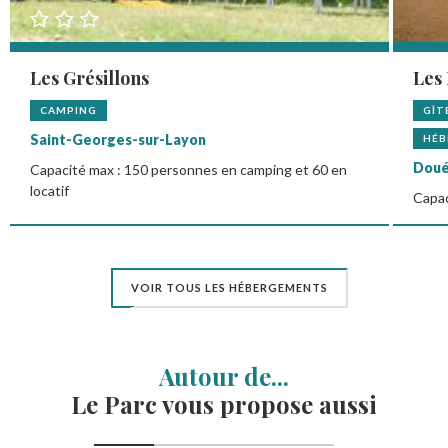
Les Grésillons
Les
CAMPING
GÎT
Saint-Georges-sur-Layon
HÉB
Doué
Capacité max : 150 personnes en camping et 60 en
locatif
Capac
VOIR TOUS LES HÉBERGEMENTS
Autour de...
Le Parc vous propose aussi