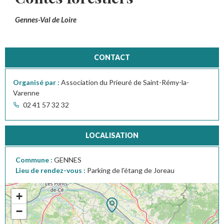
Gennes-Val de Loire
CONTACT
Organisé par :
Association du Prieuré de Saint-Rémy-la-
Varenne
02 41 57 32 32
LOCALISATION
Commune :
GENNES
Lieu de rendez-vous :
Parking de l'étang de Joreau
+
−