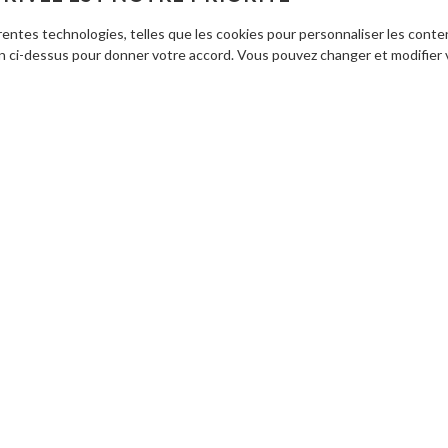
NON, MERCI.
entes technologies, telles que les cookies pour personnaliser les conte
on ci-dessus pour donner votre accord. Vous pouvez changer et modifier 
PRATIQUES
sable à travers un jeu de rôle, les jeunes vont s’imaginer à la
- dire un naufragé qui échoue sur une île déserte. Ils vont devoir