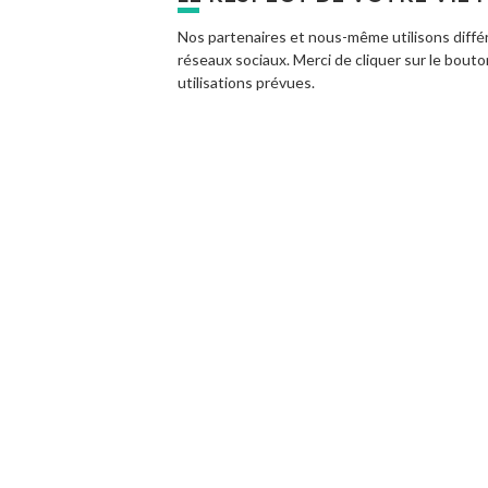
Nos partenaires et nous-même utilisons différ
réseaux sociaux. Merci de cliquer sur le bout
utilisations prévues.
En savoir plus
Fil
ACCUEIL
CONSOMMATION RESPONSABLE
d'Ariane
DÉROULEMENT
INFORMATIONS 
DÉROULEMENT
Découvrir la consommation respon
place de Robinson Crusoé c'est à